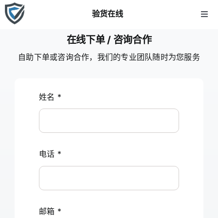
跳
验货在线
到
切
换
内
在线下单 / 咨询合作
首页
导
容
航
自助下单或咨询合作，我们的专业团队随时为您服务
关于我们
姓名
*
服务项目
AI验货报告
电话
*
价格
新闻资讯
邮箱
*