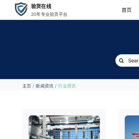
跳
验货在线
首页
到
20年专业验货平台
内
容
搜
索：
主页
新闻资讯
行业资讯