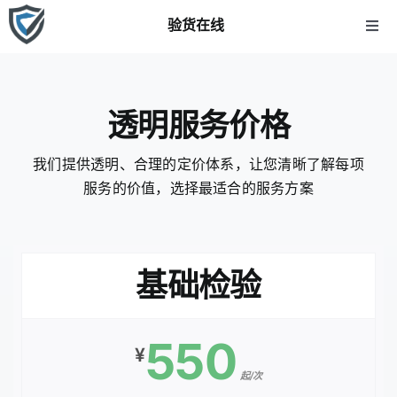
跳
验货在线
到
切
换
内
首页
导
容
航
透明服务价格
关于我们
我们提供透明、合理的定价体系，让您清晰了解每项
服务的价值，选择最适合的服务方案
服务项目
AI验货报告
基础检验
价格
550
¥
新闻资讯
起/次